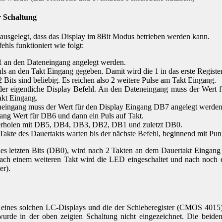
r Schaltung
o ausgelegt, dass das Display im 8Bit Modus betrieben werden kann.
ehls funktioniert wie folgt:
1 an den Dateneingang angelegt werden.
uls an den Takt Eingang gegeben. Damit wird die 1 in das erste Regis
 Bits sind beliebig. Es reichen also 2 weitere Pulse am Takt Eingang.
er eigentliche Display Befehl. An den Dateneingang muss der Wert 
akt Eingang.
ingang muss der Wert für den Display Eingang DB7 angelegt werden.
ng Wert für DB6 und dann ein Puls auf Takt.
erholen mit DB5, DB4, DB3, DB2, DB1 und zuletzt DB0.
Takte des Dauertakts warten bis der nächste Befehl, beginnend mit Pun
s letzten Bits (DB0), wird nach 2 Takten an dem Dauertakt Eingang
Nach einem weiteren Takt wird die LED eingeschaltet und nach noch
er).
 eines solchen LC-Displays und die der Schieberegister (CMOS 401
 wurde in der oben zeigten Schaltung nicht eingezeichnet. Die beide