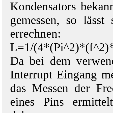
Kondensators bekann
gemessen, so lässt 
errechnen:
L=1/(4*(Pi^2)*(f^2)
Da bei dem verwend
Interrupt Eingang m
das Messen der Fre
eines Pins ermitte