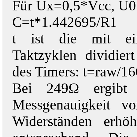
Für Ux=0,5*Vcc, U0 
C=t*1.442695/R1
t ist die mit e
Taktzyklen dividier
des Timers: t=raw/
Bei 249Ω ergibt d
Messgenauigkeit v
Widerständen erhöh