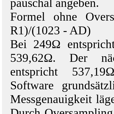
pauschal angeben.
Formel ohne Over
R1)/(1023 - AD)
Bei 249Ω entspric
539,62Ω. Der näc
entspricht 537,19
Software grundsätz
Messgenauigkeit läge
Durch Oversampling 