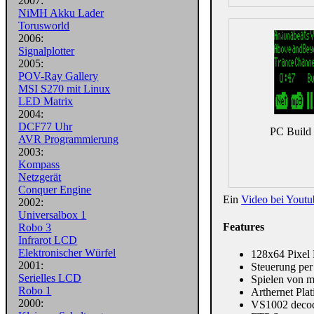
2007:
NiMH Akku Lader
Torusworld
2006:
Signalplotter
2005:
POV-Ray Gallery
MSI S270 mit Linux
LED Matrix
2004:
DCF77 Uhr
PC Build 
AVR Programmierung
2003:
Kompass
Netzgerät
Conquer Engine
Ein
Video bei Youtu
2002:
Universalbox 1
Features
Robo 3
Infrarot LCD
Elektronischer Würfel
128x64 Pixel
2001:
Steuerung per
Serielles LCD
Spielen von m
Robo 1
Arthernet Pl
2000:
VS1002 deco