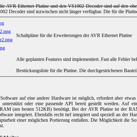
 die AVR Ethernet Platine und den VS1002 Decoder sind auf den oben
002 Decoder sind inzwischen nicht länger verfügbar. Die für die Plat
ng
r2.png
Schaltpläne für die Erweiterungen der AVR Ethernet Platine
r2.png
png
Alle geplanten Features sind implementiert. Fast alle Fehler b
Bestückungsliste für die Platine. Die durchgestrichenen Bauteil
 Software auf eine andere Hardware ist möglich, erfordert aber etwas
unterstützt oder eine passende API bereit gestellt werden. Auf
AM (am besten 512KB) benötigt. Bei der AVR Platine ist der RAM
Software integriert. Ebenfalls recht tief integriert und speziell an de
uptarbeit einer möglichen Portierung entfallen. Die Möglichkeit die S
st.