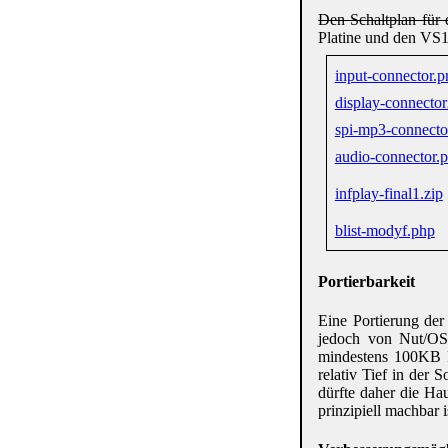
Den Schaltplan für
Platine und den VS1
input-connector.p
display-connecto
spi-mp3-connecto
audio-connector.
infplay-final1.zip
blist-modyf.php
Portierbarkeit
Eine Portierung der
jedoch von Nut/OS 
mindestens 100KB R
relativ Tief in der 
dürfte daher die Ha
prinzipiell machbar i