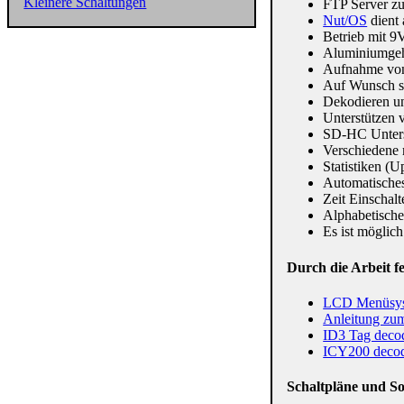
Kleinere Schaltungen
FTP Server z
Nut/OS
dient 
Betrieb mit 
Aluminiumge
Aufnahme vo
Auf Wunsch sp
Dekodieren u
Unterstützen 
SD-HC Unters
Verschiedene 
Statistiken (U
Automatisches
Zeit Einschal
Alphabetische
Es ist möglic
Durch die Arbeit fe
LCD Menüsy
Anleitung zu
ID3 Tag deco
ICY200 deco
Schaltpläne und S