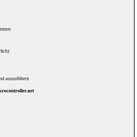
kommen
lich)
und auszuführen
krocontroller.net