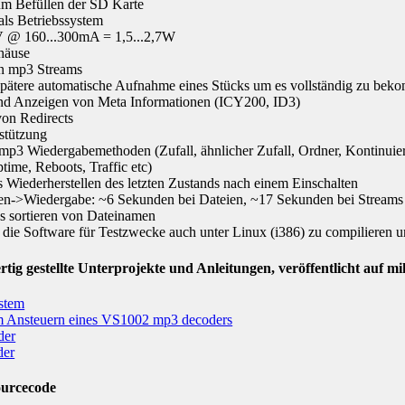
um Befüllen der SD Karte
als Betriebssystem
9V @ 160...300mA = 1,5...2,7W
häuse
n mp3 Streams
ätere automatische Aufnahme eines Stücks um es vollständig zu be
nd Anzeigen von Meta Informationen (ICY200, ID3)
von Redirects
tützung
mp3 Wiedergabemethoden (Zufall, ähnlicher Zufall, Ordner, Kontinuier
ptime, Reboots, Traffic etc)
 Wiederherstellen des letzten Zustands nach einem Einschalten
ten->Wiedergabe: ~6 Sekunden bei Dateien, ~17 Sekunden bei Streams
s sortieren von Dateinamen
h die Software für Testzwecke auch unter Linux (i386) zu compilieren 
rtig gestellte Unterprojekte und Anleitungen, veröffentlicht auf mi
stem
m Ansteuern eines VS1002 mp3 decoders
der
der
ourcecode