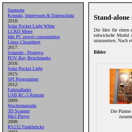
Startseite
Kontakt, Impressum & Datenschutz
Stand-alone
2018:
Solar Pocket Light White
Die Idee für einen 
LCRD Meter
entwickelte Modul 
Idle PC power consumption
umzusetzen. Nach ein
Linux Cheatsheet
2017:
Bilder
Solaruhr - Prototyp
POV-Ray Benchmarks
2016:
Solar Pocket Light
2015:
SPI Programmer
2012:
Fahrradlader
USB RC-5 Remote
2009:
Wochentagsuhr
3D Scanner
Die Platin
Mp3 Player
zusam
2008:
RS232 Funkbrücke